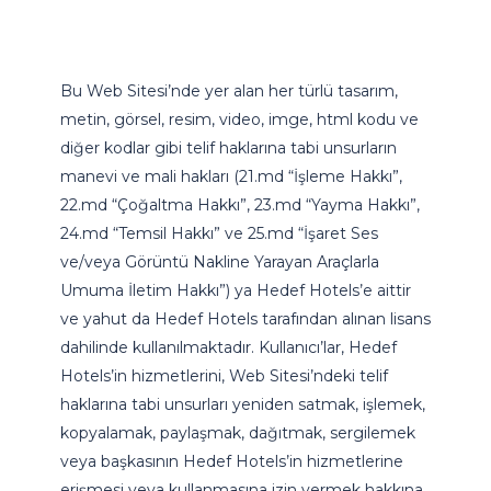
Bu Web Sitesi’nde yer alan her türlü tasarım,
metin, görsel, resim, video, imge, html kodu ve
diğer kodlar gibi telif haklarına tabi unsurların
manevi ve mali hakları (21.md “İşleme Hakkı”,
22.md “Çoğaltma Hakkı”, 23.md “Yayma Hakkı”,
24.md “Temsil Hakkı” ve 25.md “İşaret Ses
ve/veya Görüntü Nakline Yarayan Araçlarla
Umuma İletim Hakkı”) ya Hedef Hotels’e aittir
ve yahut da Hedef Hotels tarafından alınan lisans
dahilinde kullanılmaktadır. Kullanıcı’lar, Hedef
Hotels’in hizmetlerini, Web Sitesi’ndeki telif
haklarına tabi unsurları yeniden satmak, işlemek,
kopyalamak, paylaşmak, dağıtmak, sergilemek
veya başkasının Hedef Hotels’in hizmetlerine
erişmesi veya kullanmasına izin vermek hakkına