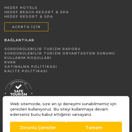
HEDEF HOTELS
HEDEF BEACH RESORT & SPA
HEDEF RESORT & SPA
ACENTA İÇIN
BAĞLANTILAR
SÜRDÜRÜLEBILIR TURIZM RAPORU
SÜRDÜRÜLEBILIR TURIZM ORYANTASYON SUNUMU
KULLANIM KOŞULLARI
KVKK
SATINALMA POLITIKASI
KALITE POLITIKASI
Web sitemizde, size en iyi deneyimi sunabilmemiz için
çerezleri kullanıyoruz. Bu siteyi kullanmaya devam
ederseniz bunu kabul ettiğinizi varsayarız.
Zorunlu Çerezler
Tamam